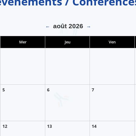
événements / Conférences 
août 2026
←
→
Mer
Jeu
Ven
5
6
7
12
13
14