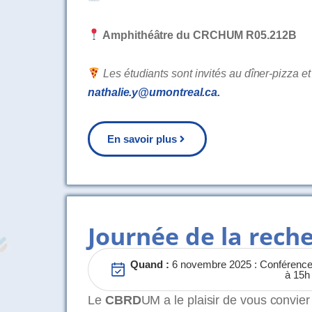
Amphithéâtre du CRCHUM R05.212B
Les étudiants sont invités au dîner-pizza e
nathalie.y@umontreal.ca
.
En savoir plus
Journée de la rec
Quand :
6 novembre 2025 : Conférences
à 15h
Le
CBRD
UM a le plaisir de vous convie