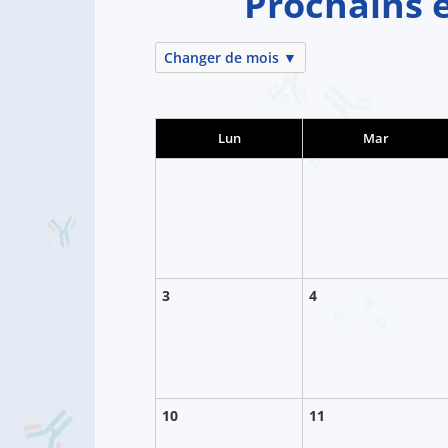
Prochains 
Changer de mois ▼
Lun
Mar
3
4
10
11