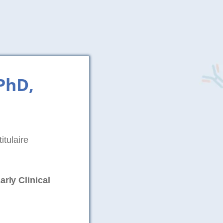
PhD,
itulaire
rly Clinical