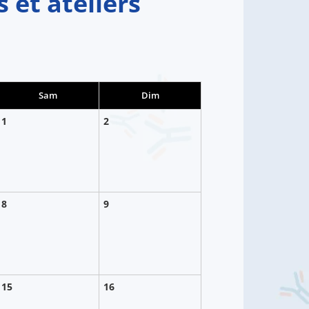
et ateliers
Sam
Dim
1
2
8
9
15
16